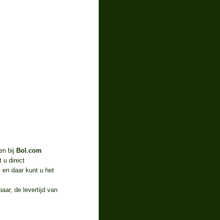
en bij
Bol.com
 u direct
m
en daar kunt u het
ar, de levertijd van