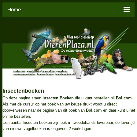
Home
Insectenboeken
Op deze pagina staan
Insecten Boeken
die u kunt bestellen bij
Bol.com
Als met de cursur op het boek van uw keuze drukt wordt u direct
doorverwezen naar de pagina van dit boek van
Bol.com
en daar kunt u het
online bestellen.
Een aantal Insecten boeken zijn ook in tweedehands leverbaar, de levertijd
van nieuwe vogelboeken is ongeveer 2 werkdagen.